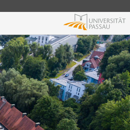
Login Shibboleth
Login