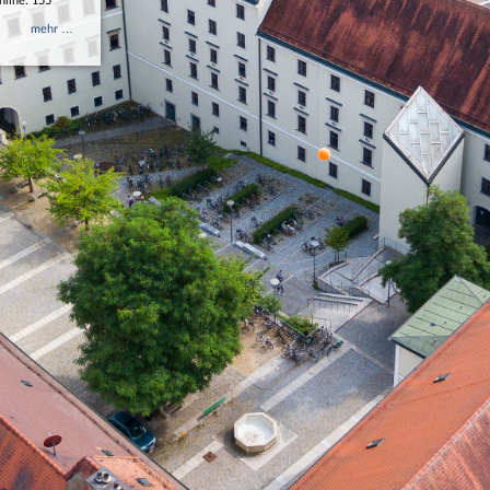
nline: 155
mehr …