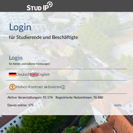
Hauptnavigation
Login
Login
Login
Fußzeile
für Studierende und Beschäftigte
Login
für Admin- und externe Kennungen
Deutsch
English
Hohen Kontrast aktivieren
Aktive Veranstaltungen: 95.174
Registrierte NutzerInnen: 76.880
Davon online: 175
mehr …