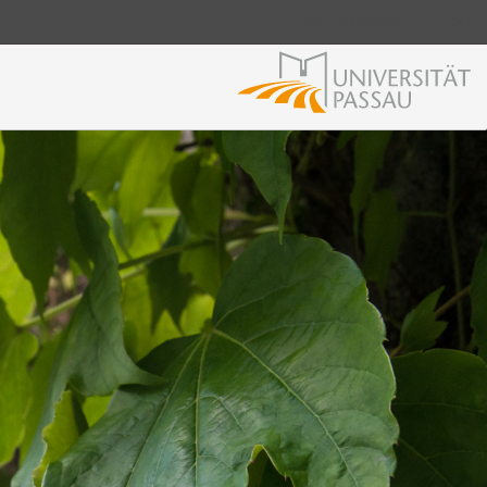
Login Shibboleth
Login