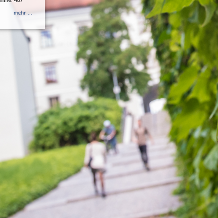
nline: 467
mehr …