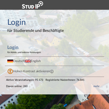
Hauptnavigation
Login
Login
Login
Fußzeile
für Studierende und Beschäftigte
Login
für Admin- und externe Kennungen
Deutsch
English
Hohen Kontrast aktivieren
Aktive Veranstaltungen: 95.173
Registrierte NutzerInnen: 76.841
Davon online: 260
mehr …