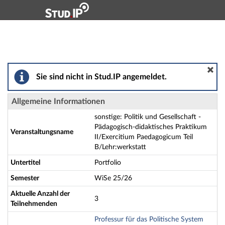
Hauptnavigation
Aktionen
Hauptinhalt
Fußzeile
sonstige: Politik und Gesellschaft - Pädagogisch-dida
Sie sind nicht in Stud.IP angemeldet.
Allgemeine Informationen
sonstige: Politik und Gesellschaft -
Pädagogisch-didaktisches Praktikum
Veranstaltungsname
II/Exercitium Paedagogicum Teil
B/Lehr:werkstatt
Untertitel
Portfolio
Semester
WiSe 25/26
Aktuelle Anzahl der
3
Teilnehmenden
Professur für das Politische System