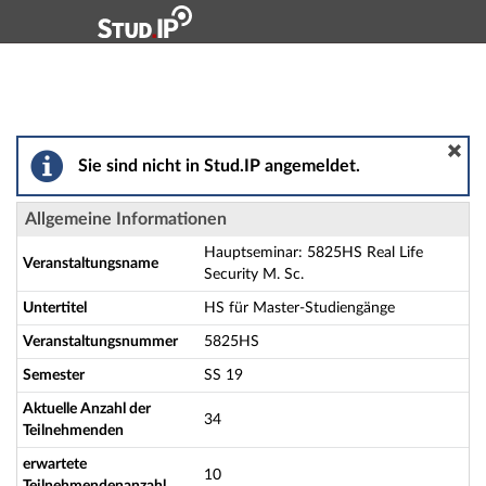
Hauptnavigation
Aktionen
Hauptinhalt
Fußzeile
Hauptseminar: 5825HS Real Life Security M. Sc. - Deta
Sie sind nicht in Stud.IP angemeldet.
Allgemeine Informationen
Hauptseminar: 5825HS Real Life
Veranstaltungsname
Security M. Sc.
Untertitel
HS für Master-Studiengänge
Veranstaltungsnummer
5825HS
Semester
SS 19
Aktuelle Anzahl der
34
Teilnehmenden
erwartete
10