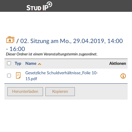
Hauptnavigation
Zweite Navigationsebene
Aktionen
Hauptinhalt
Fußzeile
Vorlesung: 20250 Gesetzliche Schuldverhältnisse - Da
/
02. Sitzung am Mo., 29.04.2019, 14:00
- 16:00
Dieser Ordner ist einem Veranstaltungstermin zugeordnet.
Typ
Name
Aktionen
Gesetzliche Schuldverhältnisse_Folie 10-
15.pdf
Herunterladen
Kopieren