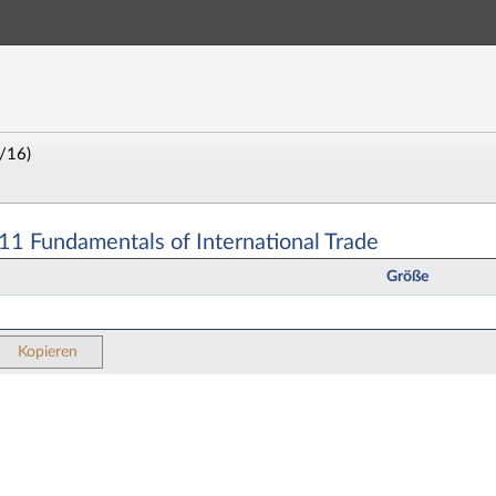
Hauptnavigation
Zweite Navigationsebene
Aktionen
Hauptinhalt
Fußzeile
/16)
amentals of International Trade - Dateien
1 Fundamentals of International Trade
Größe
Kopieren