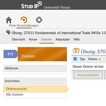
Universität Passau
Freie Veranstaltungen
Übung: 37011 Fundamentals of International Trade (WiSe 15
Übersicht
Forum
Dateien
Ablaufplan
Wiki
Übung: 37011 Fund
Übung: 3701
Dateien
Typ
Name
Dieser Ordner ist leer
Aktionen
Herunterladen
Ansichten
Ordneransicht
Alle Dateien