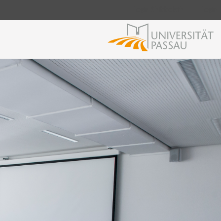
Login Shibboleth
Login