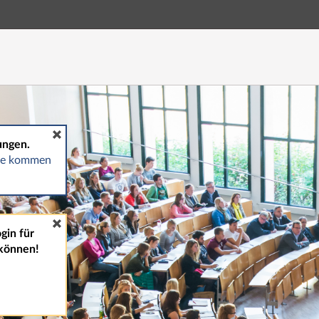
Hauptnavigation
Fußzeile
ungen.
gte kommen
gin für
können!