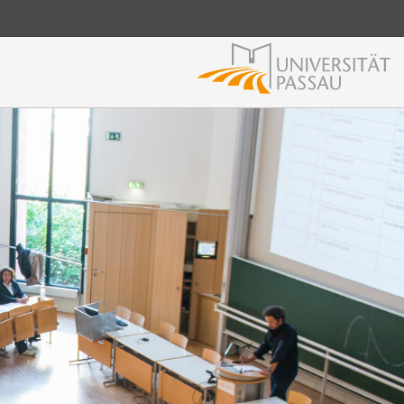
Login Shibboleth
Login