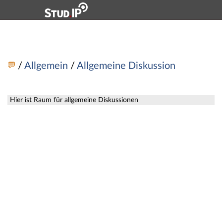
Hauptnavigation
Zweite Navigationsebene
Dritte Navigationsebene
Hauptinhalt
Fußzeile
Workshop: 78277a DiTech-Cyber Café: Webinare und O
/
Allgemein
/
Allgemeine Diskussion
Hier ist Raum für allgemeine Diskussionen