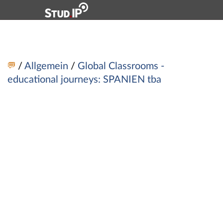
Hauptnavigation
Zweite Navigationsebene
Dritte Navigationsebene
Hauptinhalt
Fußzeile
Vortrag: 68494 Veranstaltungen Lehramt Internationa
/
Allgemein
/
Global Classrooms -
educational journeys: SPANIEN tba