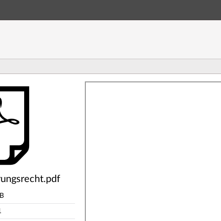
Hauptnavigation
Hauptinhalt
Fußzeile
ngsrecht.pdf
rungsrecht.pdf
MB
1