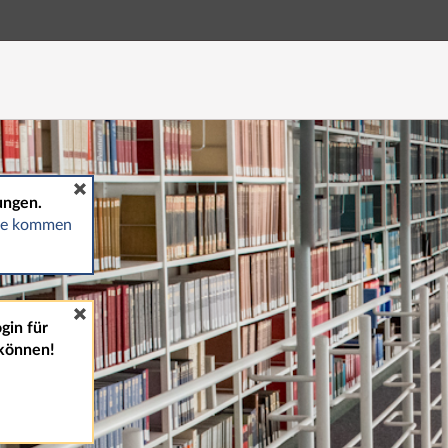
Hauptnavigation
Fußzeile
ungen.
gte kommen
gin für
können!