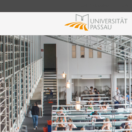
Login Shibboleth
Login