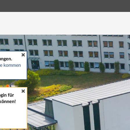
Hauptnavigation
Fußzeile
ungen.
gte kommen
gin für
können!