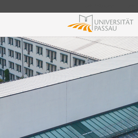
Login Shibboleth
Login