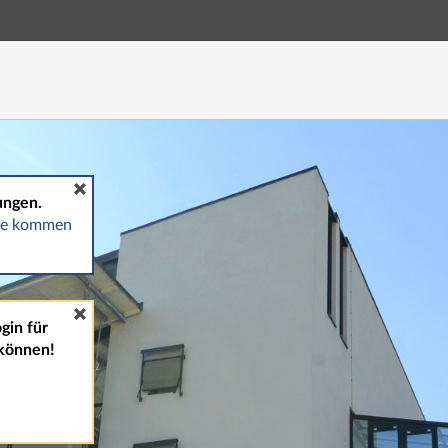
Hauptnavigation
Fußzeile
ungen.
gte kommen
gin für
können!