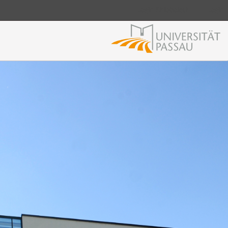
Login Shibboleth
Login