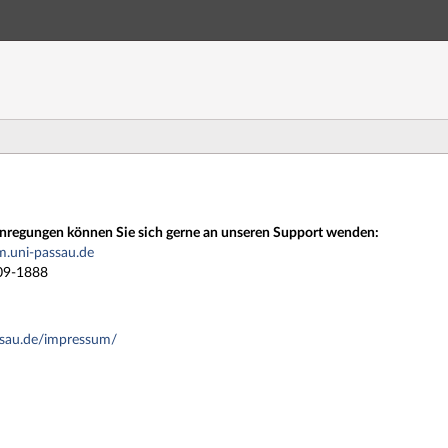
Hauptnavigation
Zweite Navigationsebene
Dritte Navigationsebene
Hauptinhalt
Fußzeile
nregungen können Sie sich gerne an unseren Support wenden:
.uni-passau.de
509-1888
ssau.de/impressum/