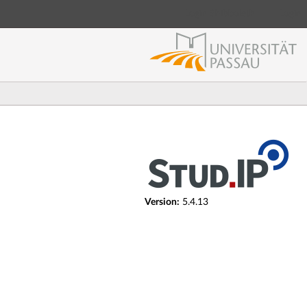
Login Shibboleth
Login
Version:
5.4.13