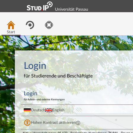
Universität Passau
Start
Login
für Studierende und Beschäftigte
Login
für Admin- und externe Kennungen
Deutsch
English
Hohen Kontrast aktivieren