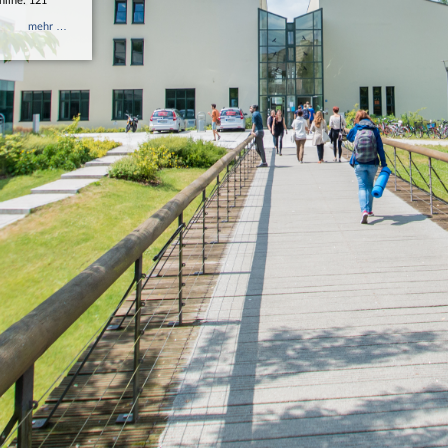
nline: 121
mehr …