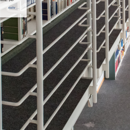
nline: 149
mehr …