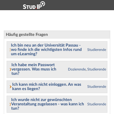
Hauptnavigation
Zweite Navigationsebene
Hauptinhalt
Fußzeile
Support - Häufig gestellte Fragen
Häufig gestellte Fragen
Ich bin neu an der Universität Passau -
wo finde ich die wichtigsten Infos rund
Studierende
um eLearning?
Ich habe mein Passwort
vergessen. Was muss ich
Dozierende
,
Studierende
tun?
Ich kann mich nicht einloggen. An was
Studierende
kann es liegen?
Ich wurde nicht zur gewünschten
Veranstaltung zugelassen - was kann ich
Studierende
tun?