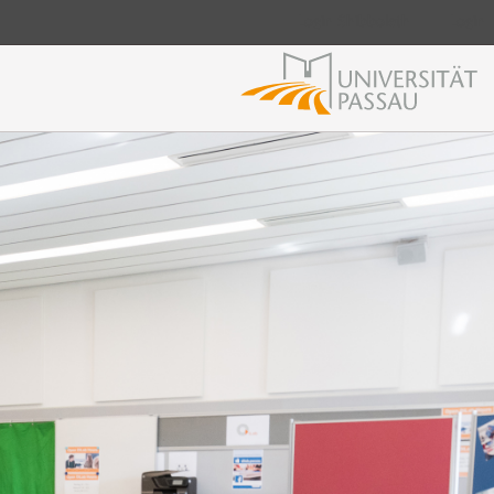
Login Shibboleth
Login