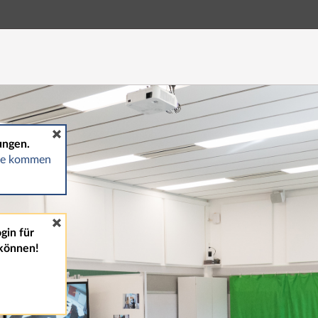
Hauptnavigation
Fußzeile
ungen.
gte kommen
gin für
können!