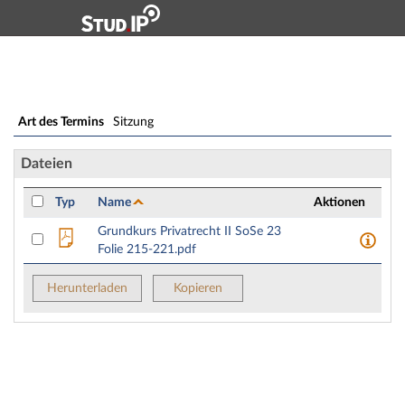
Hauptnavigation
Zweite Navigationsebene
Dritte Navigationsebene
Hauptinhalt
Fußzeile
Sitzung: Mo., 10.07.2023, 14:00 - 16:00 Uhr
Art des Termins
Sitzung
Dateien
Typ
Name
Aktionen
Grundkurs Privatrecht II SoSe 23
Folie 215-221.pdf
Herunterladen
Kopieren