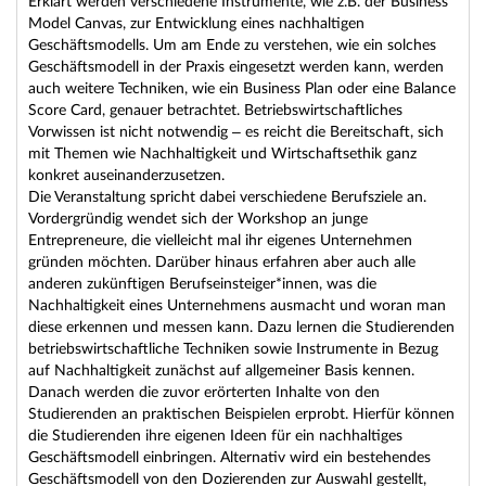
Erklärt werden verschiedene Instrumente, wie z.B. der Business
Model Canvas, zur Entwicklung eines nachhaltigen
Geschäftsmodells. Um am Ende zu verstehen, wie ein solches
Geschäftsmodell in der Praxis eingesetzt werden kann, werden
auch weitere Techniken, wie ein Business Plan oder eine Balance
Score Card, genauer betrachtet. Betriebswirtschaftliches
Vorwissen ist nicht notwendig – es reicht die Bereitschaft, sich
mit Themen wie Nachhaltigkeit und Wirtschaftsethik ganz
konkret auseinanderzusetzen.
Die Veranstaltung spricht dabei verschiedene Berufsziele an.
Vordergründig wendet sich der Workshop an junge
Entrepreneure, die vielleicht mal ihr eigenes Unternehmen
gründen möchten. Darüber hinaus erfahren aber auch alle
anderen zukünftigen Berufseinsteiger*innen, was die
Nachhaltigkeit eines Unternehmens ausmacht und woran man
diese erkennen und messen kann. Dazu lernen die Studierenden
betriebswirtschaftliche Techniken sowie Instrumente in Bezug
auf Nachhaltigkeit zunächst auf allgemeiner Basis kennen.
Danach werden die zuvor erörterten Inhalte von den
Studierenden an praktischen Beispielen erprobt. Hierfür können
die Studierenden ihre eigenen Ideen für ein nachhaltiges
Geschäftsmodell einbringen. Alternativ wird ein bestehendes
Geschäftsmodell von den Dozierenden zur Auswahl gestellt,