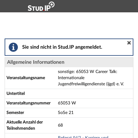
Hauptnavigation
Aktionen
Hauptinhalt
Fußzeile
sonstige: 65053 W Career Talk: Internationale Jugendfre
Sie sind nicht in Stud.IP angemeldet.
Allgemeine Informationen
sonstige: 65053 W Career Talk:
Veranstaltungsname
Internationale
Jugendfreiwilligendienste (ijgd) e. V.
Untertitel
Veranstaltungsnummer
65053 W
Semester
SoSe 21
Aktuelle Anzahl der
68
Teilnehmenden