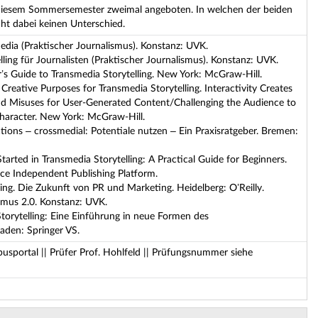
 diesem Sommersemester zweimal angeboten. In welchen der beiden
cht dabei keinen Unterschied.
media (Praktischer Journalismus). Konstanz: UVK.
lling für Journalisten (Praktischer Journalismus). Konstanz: UVK.
tor’s Guide to Transmedia Storytelling. New York: McGraw-Hill.
r Creative Purposes for Transmedia Storytelling. Interactivity Creates
 Misuses for User-Generated Content/Challenging the Audience to
aracter. New York: McGraw-Hill.
lations – crossmedial: Potentiale nutzen – Ein Praxisratgeber. Bremen:
 Started in Transmedia Storytelling: A Practical Guide for Beginners.
ce Independent Publishing Platform.
ling. Die Zukunft von PR und Marketing. Heidelberg: O’Reilly.
ismus 2.0. Konstanz: UVK.
 Storytelling: Eine Einführung in neue Formen des
aden: Springer VS.
portal || Prüfer Prof. Hohlfeld || Prüfungsnummer siehe