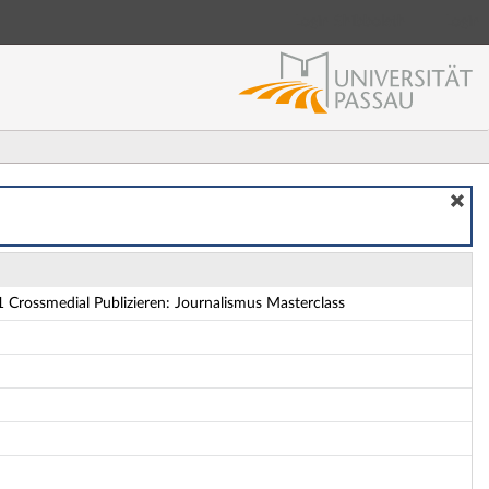
Login Shibboleth
Login
class - Details
 Crossmedial Publizieren: Journalismus Masterclass