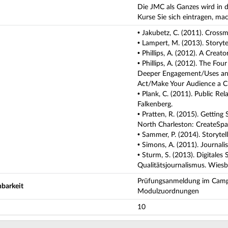
Die JMC als Ganzes wird in
Kurse Sie sich eintragen, ma
• Jakubetz, C. (2011). Cross
• Lampert, M. (2013). Storyte
• Phillips, A. (2012). A Crea
• Phillips, A. (2012). The Fou
Deeper Engagement/Uses and
Act/Make Your Audience a Ch
• Plank, C. (2011). Public Re
Falkenberg.
• Pratten, R. (2015). Getting
North Charleston: CreateSpa
• Sammer, P. (2014). Storytel
• Simons, A. (2011). Journal
• Sturm, S. (2013). Digitales
Qualitätsjournalismus. Wiesb
Prüfungsanmeldung im Campus
barkeit
Modulzuordnungen
10