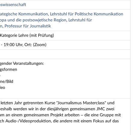
nswissenschaft
Strategische Kommunikation
,
Lehrstuhl für Politische Kommunikation
opa und die postsowjetische Region
,
Lehrstuhl für
on
,
Professur für Journalistik
Kategorie Lehre (mit Prüfung)
- 19:00 Uhr, Ort: (Zoom)
lgender Veranstaltungen:
ngsformen
e
ne/Bild
deo
letzten Jahr getrennten Kurse "Journalismus Masterclass" und
Deshalb werden wir in der diesjährigen gemeinsamen JMC zwei
am an einem gemeinsamen Projekt arbeiten – die eine Gruppe mit
h Audio-/Videoproduktion, die andere mit einem Fokus auf das