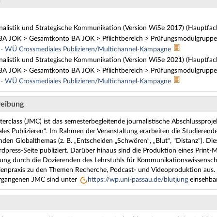
nalistik und Strategische Kommunikation (Version WiSe 2017) (Hauptfac
BA JOK > Gesamtkonto BA JOK > Pflichtbereich > Prüfungsmodulgruppe 
- WÜ Crossmediales Publizieren/Multichannel-Kampagne
nalistik und Strategische Kommunikation (Version WiSe 2021) (Hauptfac
BA JOK > Gesamtkonto BA JOK > Pflichtbereich > Prüfungsmodulgruppe 
- WÜ Crossmediales Publizieren/Multichannel-Kampagne
eibung
erclass (JMC) ist das semesterbegleitende journalistische Abschlussproj
es Publizieren“. Im Rahmen der Veranstaltung erarbeiten die Studieren
lnden Globalthemas (z. B. „Entscheiden „Schwören“, „Blut“, "Distanz")
dpress-Seite publiziert. Darüber hinaus sind die Produktion eines Print-M
ung durch die Dozierenden des Lehrstuhls für Kommunikationswissensc
enpraxis zu den Themen Recherche, Podcast- und Videoproduktion aus.
ergangenen JMC sind unter
https://wp.uni-passau.de/blutjung
einsehbar