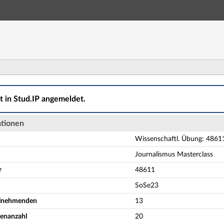
Hauptnavigation
Aktionen
Hauptinhalt
Fußzeile
ung: 48611 Crossmedial Publizieren: Journalismus Master
ht in Stud.IP angemeldet.
ationen
Wissenschaftl. Übung: 48611
Journalismus Masterclass
r
48611
SoSe23
eilnehmenden
13
enanzahl
20