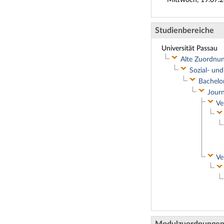
Studienbereiche
Universität Passau
Alte Zuordn
Sozial- und
Bachelo
Journ
Ve
Ve
Modulzuordnunge