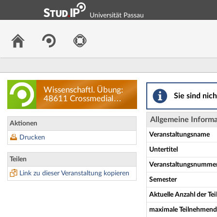
Universität Passau
Wissenschaftl. Üb
Wissenschaftl. Übung:
Sie sind nic
48611 Crossmedial
Publizieren:
Journalismus
Allgemeine Inform
Aktionen
Masterclass - Details
Veranstaltungsname
Drucken
Untertitel
Teilen
Veranstaltungsnumme
Link zu dieser Veranstaltung kopieren
Semester
Aktuelle Anzahl der T
maximale Teilnehmend