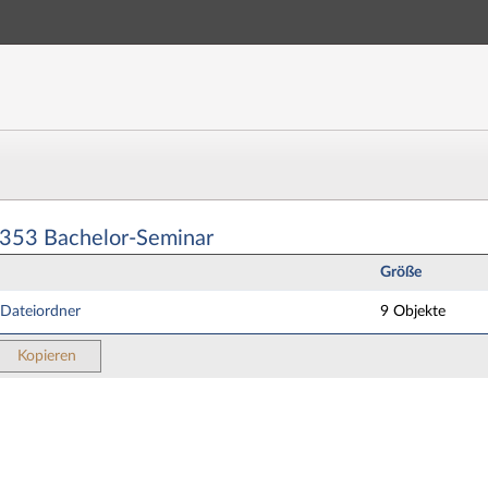
Hauptnavigation
Zweite Navigationsebene
Aktionen
Hauptinhalt
Fußzeile
chelor-Seminar - Dateien
1353 Bachelor-Seminar
Größe
 Dateiordner
9 Objekte
Kopieren