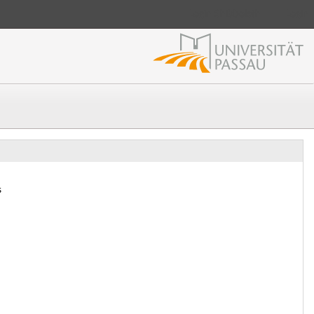
Login Shibboleth
Login
s