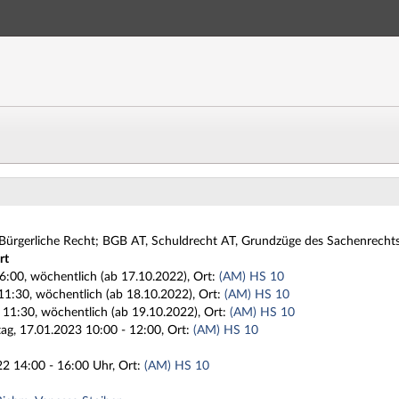
Hauptnavigation
Zweite Navigationsebene
Dritte Navigationsebene
Hauptinhalt
Fußzeile
Grundkurs Privatrecht I - Kurzinfo
 Bürgerliche Recht; BGB AT, Schuldrecht AT, Grundzüge des Sachenrecht
rt
6:00, wöchentlich (ab 17.10.2022), Ort:
(AM) HS 10
11:30, wöchentlich (ab 18.10.2022), Ort:
(AM) HS 10
 11:30, wöchentlich (ab 19.10.2022), Ort:
(AM) HS 10
ag, 17.01.2023 10:00 - 12:00, Ort:
(AM) HS 10
2 14:00 - 16:00 Uhr, Ort:
(AM) HS 10