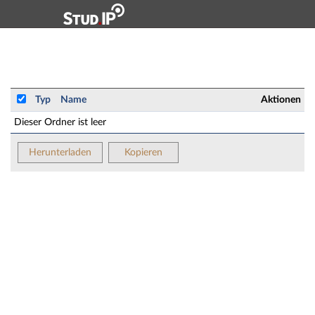
Hauptnavigation
Zweite Navigationsebene
Hauptinhalt
Fußzeile
Lehrstuhl: Lehrstuhl für Computational Humanities - 
Typ
Name
Aktionen
Dieser Ordner ist leer
Herunterladen
Kopieren