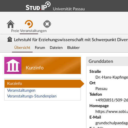
Universität Passau
Freie Veranstaltungen
Lehrstuhl für Erziehungswissenschaft mit Schwerpunkt Divers
Übersicht
Forum
Dateien
Blubber
Lehrstuhl: Lehrst
Grunddaten
Kurzinfo
Straße
Dr.-Hans-Kapfinger
Ort
Kurzinfo
Passau
Veranstaltungen
Telefon
Veranstaltungs-Stundenplan
+49(0)851/509-2
Homepage
https://www.sobi.
E-Mail
grundschulpaedag