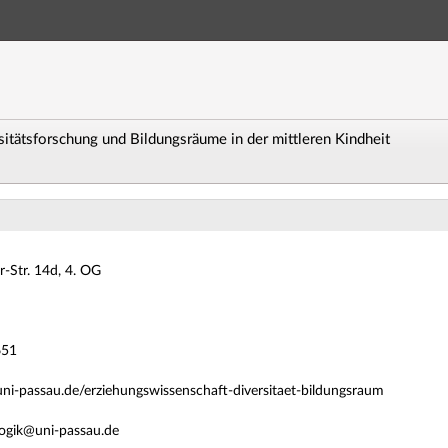
Hauptnavigation
Zweite Navigationsebene
Dritte Navigationsebene
Hauptinhalt
Fußzeile
itätsforschung und Bildungsräume in der mittleren Kindheit
uhl für Erziehungswissenschaft mit Schwerpunkt Diversit
-Str. 14d, 4. OG
651
uni-passau.de/erziehungswissenschaft-diversitaet-bildungsraum
ogik@uni-passau.de