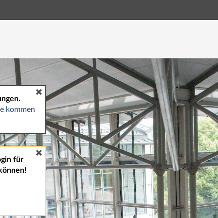
Hauptnavigation
Fußzeile
ungen.
gte kommen
gin für
können!