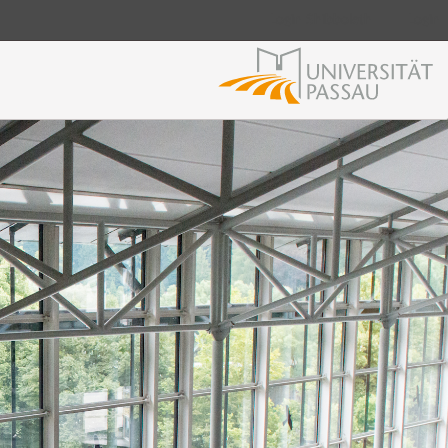
Login Shibboleth
Login