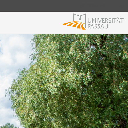
Login Shibboleth
Login