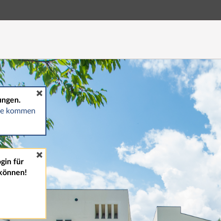
Hauptnavigation
Fußzeile
ungen.
gte kommen
gin für
können!