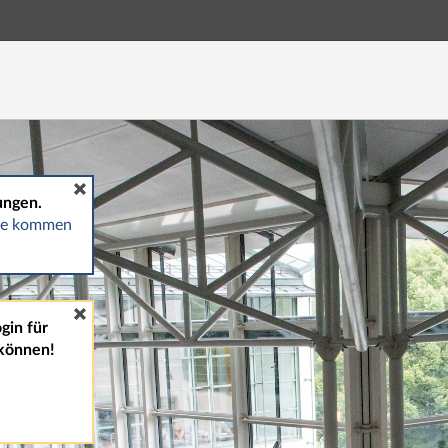
Hauptnavigation
Fußzeile
ungen.
gte kommen
gin für
können!