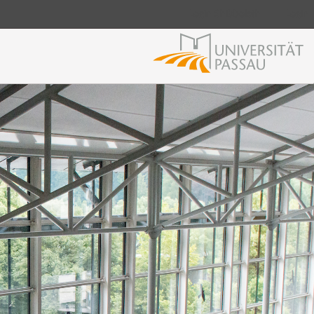
Login Shibboleth
Login