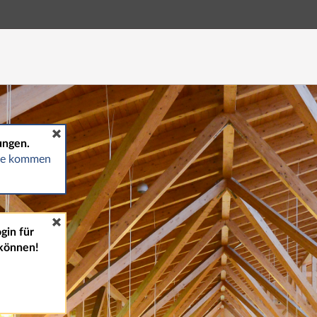
Hauptnavigation
Fußzeile
ungen.
gte kommen
gin für
können!