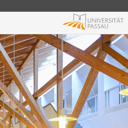
Login Shibboleth
Login