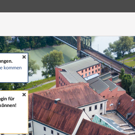
Hauptnavigation
Fußzeile
ungen.
gte kommen
gin für
können!