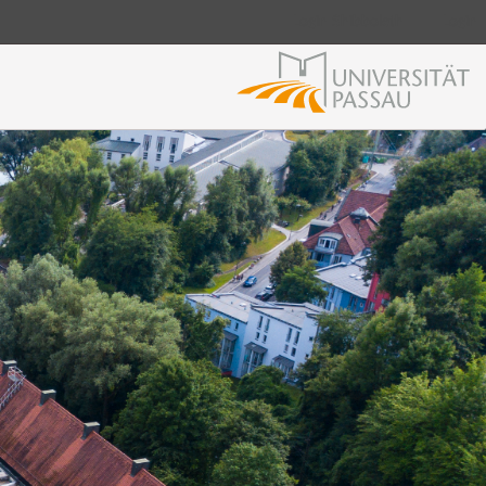
Login Shibboleth
Login