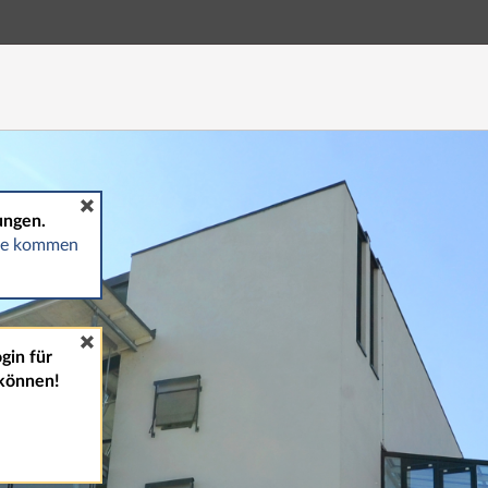
Hauptnavigation
Fußzeile
ungen.
gte kommen
gin für
können!