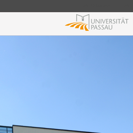
Login Shibboleth
Login