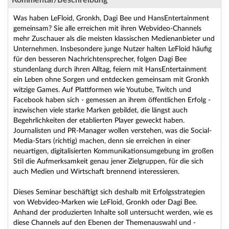
Kommentar/Beschreibung
Was haben LeFloid, Gronkh, Dagi Bee und HansEntertainment
gemeinsam? Sie alle erreichen mit ihren Webvideo-Channels
mehr Zuschauer als die meisten klassischen Medienanbieter und
Unternehmen. Insbesondere junge Nutzer halten LeFloid häufig
für den besseren Nachrichtensprecher, folgen Dagi Bee
stundenlang durch ihren Alltag, feiern mit HansEntertainment
ein Leben ohne Sorgen und entdecken gemeinsam mit Gronkh
witzige Games. Auf Plattformen wie Youtube, Twitch und
Facebook haben sich - gemessen an ihrem öffentlichen Erfolg -
inzwischen viele starke Marken gebildet, die längst auch
Begehrlichkeiten der etablierten Player geweckt haben.
Journalisten und PR-Manager wollen verstehen, was die Social-
Media-Stars (richtig) machen, denn sie erreichen in einer
neuartigen, digitalisierten Kommunikationsumgebung im großen
Stil die Aufmerksamkeit genau jener Zielgruppen, für die sich
auch Medien und Wirtschaft brennend interessieren.
Dieses Seminar beschäftigt sich deshalb mit Erfolgsstrategien
von Webvideo-Marken wie LeFloid, Gronkh oder Dagi Bee.
Anhand der produzierten Inhalte soll untersucht werden, wie es
diese Channels auf den Ebenen der Themenauswahl und -