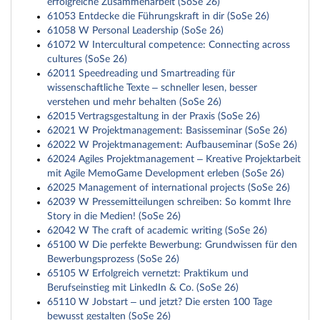
erfolgreiche Zusammenarbeit (SoSe 26)
61053 Entdecke die Führungskraft in dir (SoSe 26)
61058 W Personal Leadership (SoSe 26)
61072 W Intercultural competence: Connecting across
cultures (SoSe 26)
62011 Speedreading und Smartreading für
wissenschaftliche Texte – schneller lesen, besser
verstehen und mehr behalten (SoSe 26)
62015 Vertragsgestaltung in der Praxis (SoSe 26)
62021 W Projektmanagement: Basisseminar (SoSe 26)
62022 W Projektmanagement: Aufbauseminar (SoSe 26)
62024 Agiles Projektmanagement – Kreative Projektarbeit
mit Agile MemoGame Development erleben (SoSe 26)
62025 Management of international projects (SoSe 26)
62039 W Pressemitteilungen schreiben: So kommt Ihre
Story in die Medien! (SoSe 26)
62042 W The craft of academic writing (SoSe 26)
65100 W Die perfekte Bewerbung: Grundwissen für den
Bewerbungsprozess (SoSe 26)
65105 W Erfolgreich vernetzt: Praktikum und
Berufseinstieg mit LinkedIn & Co. (SoSe 26)
65110 W Jobstart – und jetzt? Die ersten 100 Tage
bewusst gestalten (SoSe 26)